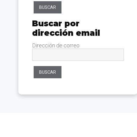
Buscar por dirección emai
Buscar por
dirección email
Dirección de correo